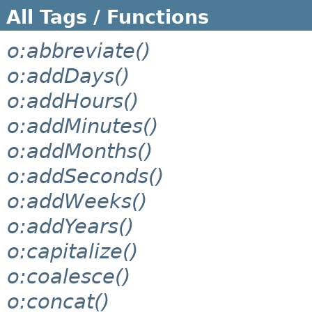
All Tags / Functions
o:abbreviate()
o:addDays()
o:addHours()
o:addMinutes()
o:addMonths()
o:addSeconds()
o:addWeeks()
o:addYears()
o:capitalize()
o:coalesce()
o:concat()