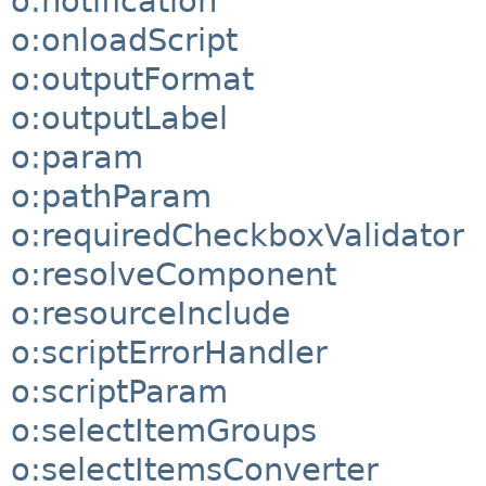
o:notification
o:onloadScript
o:outputFormat
o:outputLabel
o:param
o:pathParam
o:requiredCheckboxValidator
o:resolveComponent
o:resourceInclude
o:scriptErrorHandler
o:scriptParam
o:selectItemGroups
o:selectItemsConverter