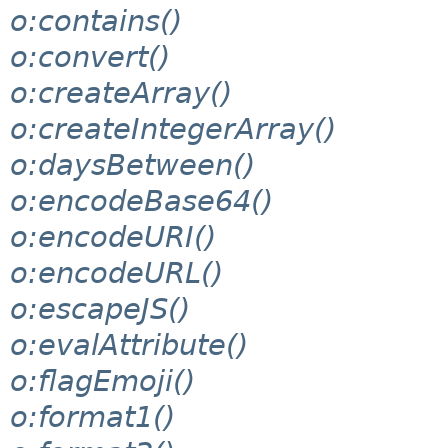
o:contains()
o:convert()
o:createArray()
o:createIntegerArray()
o:daysBetween()
o:encodeBase64()
o:encodeURI()
o:encodeURL()
o:escapeJS()
o:evalAttribute()
o:flagEmoji()
o:format1()