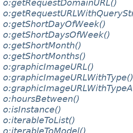
o:getRequestDomainURL()
o:getRequestURLWithQueryStr
o:getShortDayOfWeek()
o:getShortDaysOfWeek()
o:getShortMonth()
o:getShortMonths()
o:graphicImageURL()
o:graphicImageURLWithType(
o:graphicImageURLWithTypeAn
o:hoursBetween()
o:isInstance()
o:iterableToList()
o:iterableToModel()