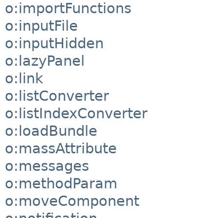
o:importFunctions
o:inputFile
o:inputHidden
o:lazyPanel
o:link
o:listConverter
o:listIndexConverter
o:loadBundle
o:massAttribute
o:messages
o:methodParam
o:moveComponent