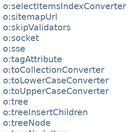
o:selectItemsIndexConverter
o:sitemapUrl
o:skipValidators
o:socket
o:sse
o:tagAttribute
o:toCollectionConverter
o:toLowerCaseConverter
o:toUpperCaseConverter
o:tree
o:treeInsertChildren
o:treeNode