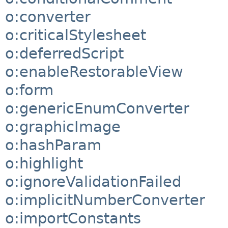
o:converter
o:criticalStylesheet
o:deferredScript
o:enableRestorableView
o:form
o:genericEnumConverter
o:graphicImage
o:hashParam
o:highlight
o:ignoreValidationFailed
o:implicitNumberConverter
o:importConstants