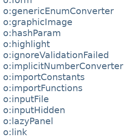
o:genericEnumConverter
o:graphicImage
o:hashParam
o:highlight
o:ignoreValidationFailed
o:implicitNumberConverter
o:importConstants
o:importFunctions
o:inputFile
o:inputHidden
o:lazyPanel
o:link