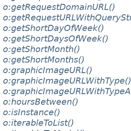
o:getRequestDomainURL()
o:getRequestURLWithQueryStr
o:getShortDayOfWeek()
o:getShortDaysOfWeek()
o:getShortMonth()
o:getShortMonths()
o:graphicImageURL()
o:graphicImageURLWithType(
o:graphicImageURLWithTypeAn
o:hoursBetween()
o:isInstance()
o:iterableToList()