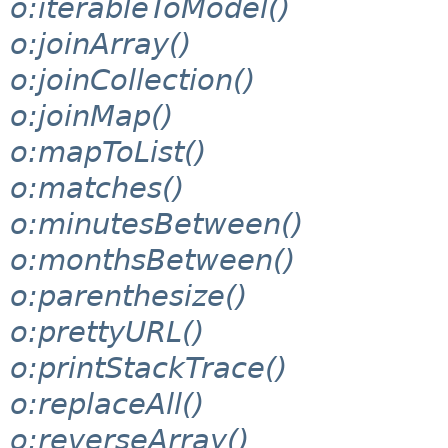
o:iterableToModel()
o:joinArray()
o:joinCollection()
o:joinMap()
o:mapToList()
o:matches()
o:minutesBetween()
o:monthsBetween()
o:parenthesize()
o:prettyURL()
o:printStackTrace()
o:replaceAll()
o:reverseArray()