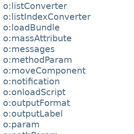
o:listConverter
o:listIndexConverter
o:loadBundle
o:massAttribute
o:messages
o:methodParam
o:moveComponent
o:notification
o:onloadScript
o:outputFormat
o:outputLabel
o:param