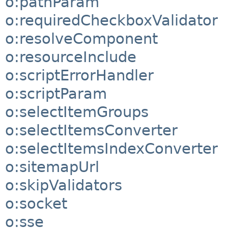
o:pathParam
o:requiredCheckboxValidator
o:resolveComponent
o:resourceInclude
o:scriptErrorHandler
o:scriptParam
o:selectItemGroups
o:selectItemsConverter
o:selectItemsIndexConverter
o:sitemapUrl
o:skipValidators
o:socket
o:sse