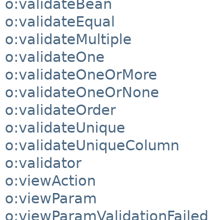
o:validateBean
o:validateEqual
o:validateMultiple
o:validateOne
o:validateOneOrMore
o:validateOneOrNone
o:validateOrder
o:validateUnique
o:validateUniqueColumn
o:validator
o:viewAction
o:viewParam
o:viewParamValidationFailed