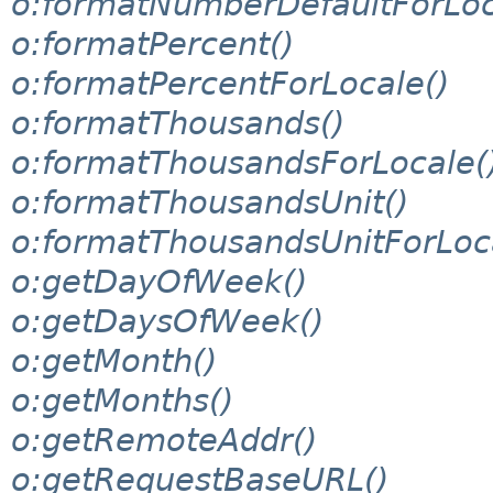
o:formatNumberDefaultForLoc
o:formatPercent()
o:formatPercentForLocale()
o:formatThousands()
o:formatThousandsForLocale(
o:formatThousandsUnit()
o:formatThousandsUnitForLoc
o:getDayOfWeek()
o:getDaysOfWeek()
o:getMonth()
o:getMonths()
o:getRemoteAddr()
o:getRequestBaseURL()