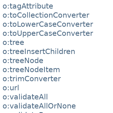
o:tagAttribute
o:toCollectionConverter
o:toLowerCaseConverter
o:toUpperCaseConverter
o:tree
o:treeInsertChildren
o:treeNode
o:treeNodeItem
o:trimConverter
o:url
o:validateAll
o:validateAllOrNone