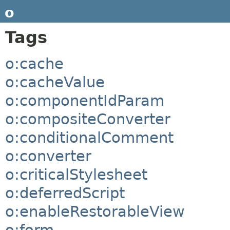
o
Tags
o:cache
o:cacheValue
o:componentIdParam
o:compositeConverter
o:conditionalComment
o:converter
o:criticalStylesheet
o:deferredScript
o:enableRestorableView
o:form