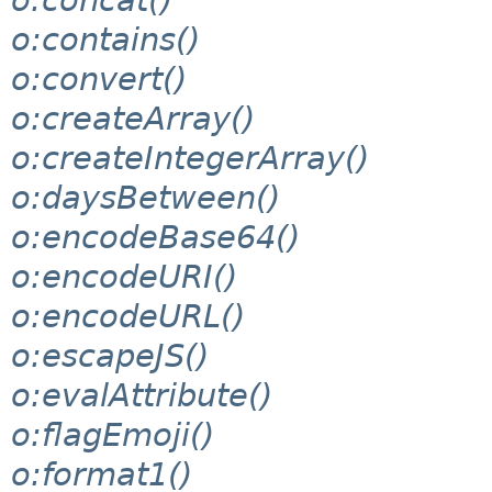
o:concat()
o:contains()
o:convert()
o:createArray()
o:createIntegerArray()
o:daysBetween()
o:encodeBase64()
o:encodeURI()
o:encodeURL()
o:escapeJS()
o:evalAttribute()
o:flagEmoji()
o:format1()