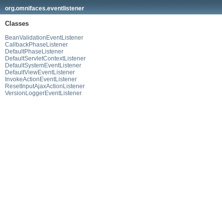
org.omnifaces.eventlistener
Classes
BeanValidationEventListener
CallbackPhaseListener
DefaultPhaseListener
DefaultServletContextListener
DefaultSystemEventListener
DefaultViewEventListener
InvokeActionEventListener
ResetInputAjaxActionListener
VersionLoggerEventListener