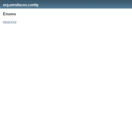
org.omnifaces.config
Enums
WebXml